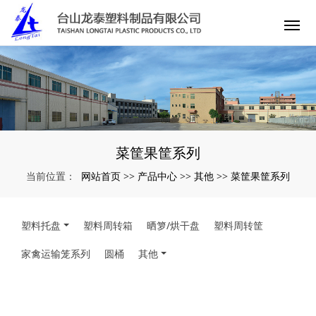
菜筐果筐系列
网站首页
产品中心
其他
菜筐果筐系列
当前位置：
>>
>>
>>
塑料托盘
塑料周转箱
晒箩/烘干盘
塑料周转筐
家禽运输笼系列
圆桶
其他