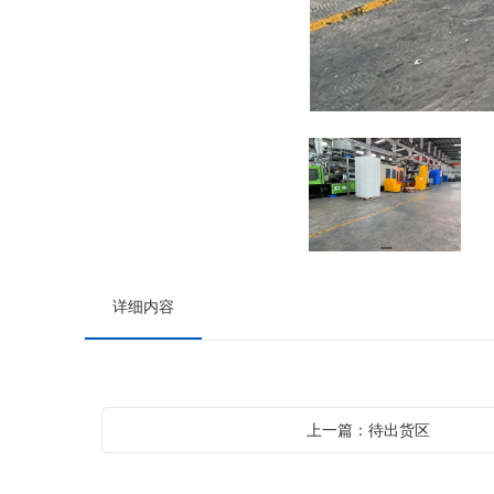
详细内容
上一篇：待出货区