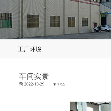
工厂环境
车间实景
2022-10-29
1755