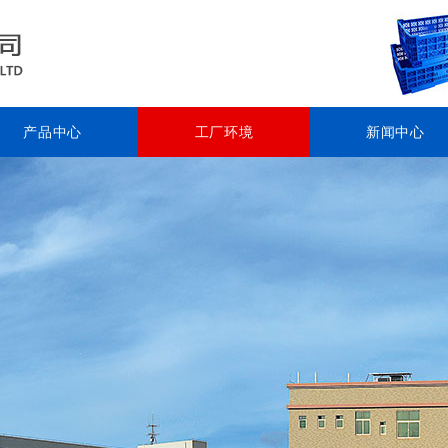
产品中心
工厂环境
新闻中心