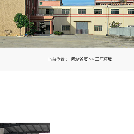
网站首页
工厂环境
当前位置：
>>